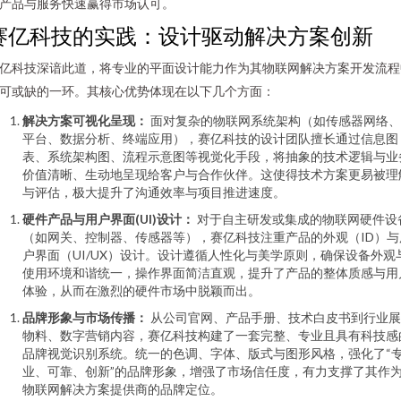
产品与服务快速赢得市场认可。
赛亿科技的实践：设计驱动解决方案创新
亿科技深谙此道，将专业的平面设计能力作为其物联网解决方案开发流程
可或缺的一环。其核心优势体现在以下几个方面：
解决方案可视化呈现：
面对复杂的物联网系统架构（如传感器网络、
平台、数据分析、终端应用），赛亿科技的设计团队擅长通过信息图
表、系统架构图、流程示意图等视觉化手段，将抽象的技术逻辑与业
价值清晰、生动地呈现给客户与合作伙伴。这使得技术方案更易被理
与评估，极大提升了沟通效率与项目推进速度。
硬件产品与用户界面(UI)设计：
对于自主研发或集成的物联网硬件设
（如网关、控制器、传感器等），赛亿科技注重产品的外观（ID）与
户界面（UI/UX）设计。设计遵循人性化与美学原则，确保设备外观
使用环境和谐统一，操作界面简洁直观，提升了产品的整体质感与用
体验，从而在激烈的硬件市场中脱颖而出。
品牌形象与市场传播：
从公司官网、产品手册、技术白皮书到行业展
物料、数字营销内容，赛亿科技构建了一套完整、专业且具有科技感
品牌视觉识别系统。统一的色调、字体、版式与图形风格，强化了“
业、可靠、创新”的品牌形象，增强了市场信任度，有力支撑了其作
物联网解决方案提供商的品牌定位。