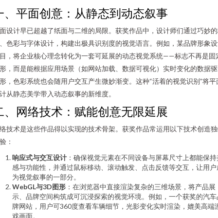
一、平面创意：从静态到动态叙事
面设计早已超越了纸面与二维的局限。获奖作品中，设计师们通过巧妙的
、色彩与字体设计，构建出极具识别度的视觉语言。例如，某品牌形象设
目，将企业核心理念转化为一套可延展的动态视觉系统——标志不再是固
形，而是能根据应用场景（如网站加载、数据可视化）实时变化的数据驱
形，色彩系统也会随用户交互产生微妙渐变。这种“活着的视觉识别”将平
计从静态美学带入动态叙事的新维度。
二、网络技术：赋能创意无限延展
络技术是这些作品得以实现的技术骨架。获奖作品常运用以下技术创造独
验：
响应式与交互设计
：确保视觉元素在不同设备与屏幕尺寸上都能保持
感与功能性，并通过鼠标移动、滚动触发、点击反馈等交互，让用户
为视觉叙事的一部分。
WebGL与3D图形
：在浏览器中直接渲染复杂的三维场景，将产品展
示、品牌空间构筑成可沉浸探索的视觉环境。例如，一个获奖的汽车
牌网站，用户可360度查看车辆细节，光影变化实时渲染，媲美高端
戏画面。