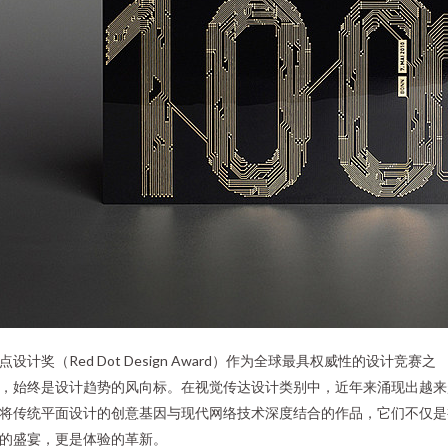
点设计奖（Red Dot Design Award）作为全球最具权威性的设计竞赛之
，始终是设计趋势的风向标。在视觉传达设计类别中，近年来涌现出越来
将传统平面设计的创意基因与现代网络技术深度结合的作品，它们不仅是
的盛宴，更是体验的革新。