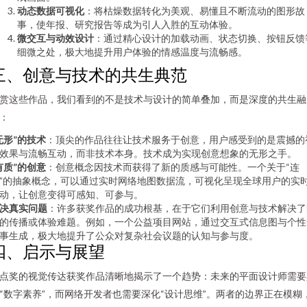
动态数据可视化
：将枯燥数据转化为美观、易懂且不断流动的图形故
事，使年报、研究报告等成为引人入胜的互动体验。
微交互与动效设计
：通过精心设计的加载动画、状态切换、按钮反馈
细微之处，极大地提升用户体验的情感温度与流畅感。
三、创意与技术的共生典范
赏这些作品，我们看到的不是技术与设计的简单叠加，而是深度的共生融
：
无形”的技术
：顶尖的作品往往让技术服务于创意，用户感受到的是震撼的
效果与流畅互动，而非技术本身。技术成为实现创意想象的无形之手。
有质”的创意
：创意概念因技术而获得了新的质感与可能性。一个关于“连
”的抽象概念，可以通过实时网络地图数据流，可视化呈现全球用户的实
动，让创意变得可感知、可参与。
决真实问题
：许多获奖作品的成功根基，在于它们利用创意与技术解决了
的传播或体验难题。例如，一个公益项目网站，通过交互式信息图与个性
事生成，极大地提升了公众对复杂社会议题的认知与参与度。
四、启示与展望
点奖的视觉传达获奖作品清晰地揭示了一个趋势：未来的平面设计师需要
“数字素养”，而网络开发者也需要深化“设计思维”。两者的边界正在模糊