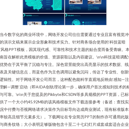
当今数字化的商业环境中，网络开发公司往往需要通过专业且富有视觉冲
的演示文稿来展示企业形象和技术实力。针对商务场合使用的‘科技蓝暗
’风格PPT模板，因其现代感、可靠性和技术主题的贴合度而备受青睐。
南旨在解析此类模板的价值、资源获取以及内容建议。\n\n科技蓝暗调配
优势在于其平衡了沉稳与专注。深色背景能突出高亮显示的技术数据、线
表及关键信息点，而蓝色作为主色调用以避免沉闷，传达了专业性、创新
逻辑性。对于网络开发公司而言，这种配色能科学直观地反映由‘感知—
理解—调整’启动（即AIDA创轨理论第一步，确保用户首次感知到技术的
与可靠。\n\n关于您提及的Pikbyte和CSDN等多具规模的PPT资源，已
供了一个大小约45.92MB的该风格模板文件下载连接参考（备述：查找
况中付费与否视网络请求决策作为目标导向达成商业测试，现有标准版本
率较高且细节元素多元）。下载网址在专业简历PPT的制作亦可通用此版
与商务纹络；大小表明足够版物包含十至二十七幻灯片成套成套适合企业