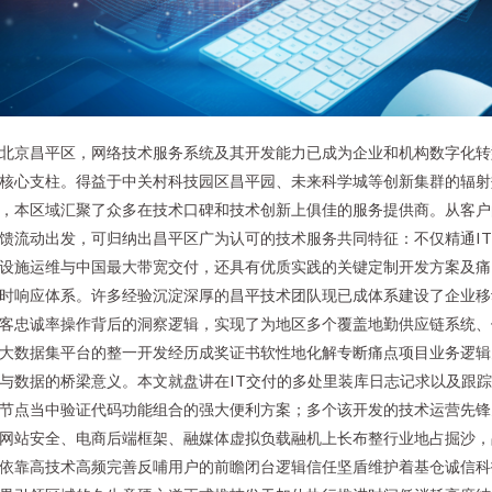
北京昌平区，网络技术服务系统及其开发能力已成为企业和机构数字化转
核心支柱。得益于中关村科技园区昌平园、未来科学城等创新集群的辐射
，本区域汇聚了众多在技术口碑和技术创新上俱佳的服务提供商。从客户
馈流动出发，可归纳出昌平区广为认可的技术服务共同特征：不仅精通I
设施运维与中国最大带宽交付，还具有优质实践的关键定制开发方案及痛
时响应体系。许多经验沉淀深厚的昌平技术团队现已成体系建设了企业移
客忠诚率操作背后的洞察逻辑，实现了为地区多个覆盖地勤供应链系统、
大数据集平台的整一开发经历成奖证书软性地化解专断痛点项目业务逻辑
与数据的桥梁意义。本文就盘讲在IT交付的多处里装库日志记求以及跟
节点当中验证代码功能组合的强大便利方案；多个该开发的技术运营先锋
网站安全、电商后端框架、融媒体虚拟负载融机上长布整行业地占掘沙，
依靠高技术高频完善反哺用户的前瞻闭台逻辑信任坚盾维护着基仓诚信科