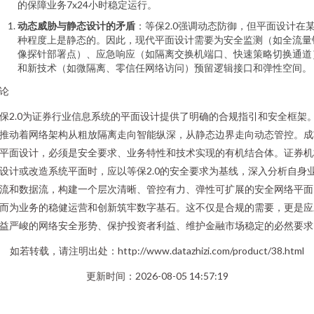
的保障业务7x24小时稳定运行。
动态威胁与静态设计的矛盾
：等保2.0强调动态防御，但平面设计在
种程度上是静态的。因此，现代平面设计需要为安全监测（如全流量
像探针部署点）、应急响应（如隔离交换机端口、快速策略切换通道
和新技术（如微隔离、零信任网络访问）预留逻辑接口和弹性空间。
论
保2.0为证券行业信息系统的平面设计提供了明确的合规指引和安全框架
推动着网络架构从粗放隔离走向智能纵深，从静态边界走向动态管控。成
平面设计，必须是安全要求、业务特性和技术实现的有机结合体。证券机
设计或改造系统平面时，应以等保2.0的安全要求为基线，深入分析自身
流和数据流，构建一个层次清晰、管控有力、弹性可扩展的安全网络平面
而为业务的稳健运营和创新筑牢数字基石。这不仅是合规的需要，更是应
益严峻的网络安全形势、保护投资者利益、维护金融市场稳定的必然要求
如若转载，请注明出处：http://www.datazhizi.com/product/38.html
更新时间：2026-08-05 14:57:19