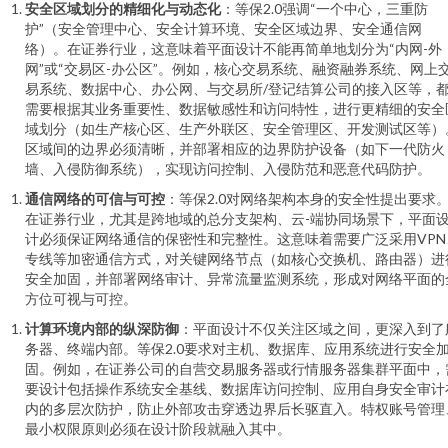
安全区域划分的精细化与动态化
：等保2.0强调“一个中心，三重防
护”（安全管理中心、安全计算环境、安全区域边界、安全通信网
络）。在证券行业，这意味着平面设计不能再简单地划分为“内网-外
网”或“交易区-办公区”。例如，核心交易系统、融资融券系统、网上
易系统、数据中心、办公网、与交易所/登记结算公司的接入区等，
需要根据其业务重要性、数据敏感性和访问特性，进行更精细的安全
域划分（如生产核心区、生产外联区、安全管理区、开发测试区等）
区域间的边界必须清晰，并部署相应的边界防护设备（如下一代防火
墙、入侵防御系统），实现访问控制、入侵防范和恶意代码防护。
通信网络的可信与可控
：等保2.0对网络架构本身的安全性提出要求
在证券行业，尤其是跨地域的总分支架构、云-端协同场景下，平面
计必须保证网络通信的保密性和完整性。这意味着需要广泛采用VPN
专线等加密通信方式，对关键网络节点（如核心交换机、路由器）进
安全加固，并部署网络审计、异常流量监测系统，形成对网络平面的
方位可视与可控。
计算环境内部的纵深防御
：平面设计不仅关注区域之间，更深入到了
务器、终端内部。等保2.0要求对主机、数据库、应用系统进行安全
固。例如，在证券公司的自营交易服务器或行情服务器集群平面中，
要设计包括操作系统安全基线、数据库访问控制、应用自身安全审计
内的多层次防护，防止外部攻击穿透边界后长驱直入。特权账号管理
最小权限原则必须在设计阶段就融入其中。