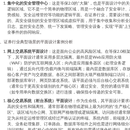
集中化的安全管理中心
：这是等保2.0的“大脑”，也是平面设计中的
逻辑区域。它不是一个简单的物理区域，而是一个融合了安全审计、
势感知、安全运维管控等功能的逻辑平面。在证券行业，需要设计独
的、高安全级别的安全管理区域或虚拟平面，用于集中收集和分析全
日志、监控安全态势、统一下发策略、管理安全设备，实现“平面”上
全事件的协同响应。
、证券行业典型场景的平面设计案例分析
网上交易系统平面设计
：这是面向公众的高风险区域。在等保2.0框
下，其平面设计通常采用多层次隔离。最外层是Web应用防火墙
（WAF）防护的互联网接入区；向内是应用服务器区（处理业务逻
辑），通过反向代理/负载均衡与前端隔离；最内层是数据库区，存
核心客户资产与交易数据。各区之间部署防火墙严格限制端口访问，
部署数据库审计、网页防篡改系统。该平面必须与后台核心交易系统
（通常位于更高安全级别的生产核心区）通过安全、受控的通信平面
（如专用单向数据交换区）进行连接，确保指令传递的安全可靠。
核心交易系统（柜台系统）平面设计
：作为生命线，其平面设计要求
高的安全性和隔离性。通常部署在物理或逻辑上最为封闭的“生产核
区”。该区域与办公网、互联网严格物理或逻辑隔离。访问路径通常
定为从特定运维管理区或经过严格认证的终端。系统内部，前端接入
关、业务处理集群、订单路由、数据库等组件之间也需进行网络细分
访问控制，形成“核心中的纵深”。所有操作均需通过堡垒机进行，并