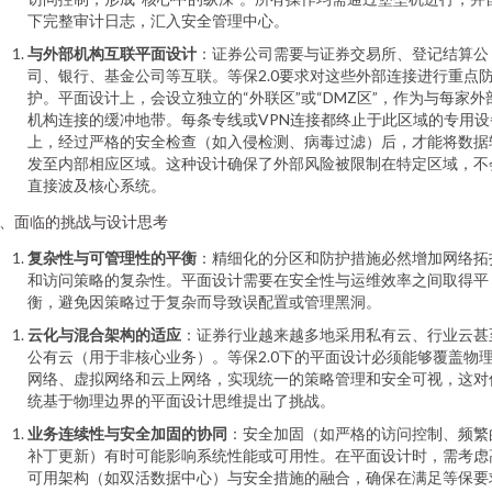
下完整审计日志，汇入安全管理中心。
与外部机构互联平面设计
：证券公司需要与证券交易所、登记结算公
司、银行、基金公司等互联。等保2.0要求对这些外部连接进行重点
护。平面设计上，会设立独立的“外联区”或“DMZ区”，作为与每家外
机构连接的缓冲地带。每条专线或VPN连接都终止于此区域的专用设
上，经过严格的安全检查（如入侵检测、病毒过滤）后，才能将数据
发至内部相应区域。这种设计确保了外部风险被限制在特定区域，不
直接波及核心系统。
、面临的挑战与设计思考
复杂性与可管理性的平衡
：精细化的分区和防护措施必然增加网络拓
和访问策略的复杂性。平面设计需要在安全性与运维效率之间取得平
衡，避免因策略过于复杂而导致误配置或管理黑洞。
云化与混合架构的适应
：证券行业越来越多地采用私有云、行业云甚
公有云（用于非核心业务）。等保2.0下的平面设计必须能够覆盖物
网络、虚拟网络和云上网络，实现统一的策略管理和安全可视，这对
统基于物理边界的平面设计思维提出了挑战。
业务连续性与安全加固的协同
：安全加固（如严格的访问控制、频繁
补丁更新）有时可能影响系统性能或可用性。在平面设计时，需考虑
可用架构（如双活数据中心）与安全措施的融合，确保在满足等保要