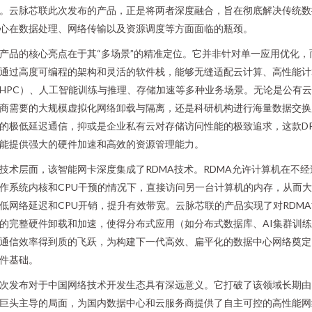
。云脉芯联此次发布的产品，正是将两者深度融合，旨在彻底解决传统数
心在数据处理、网络传输以及资源调度等方面面临的瓶颈。
产品的核心亮点在于其“多场景”的精准定位。它并非针对单一应用优化，
通过高度可编程的架构和灵活的软件栈，能够无缝适配云计算、高性能计
HPC）、人工智能训练与推理、存储加速等多种业务场景。无论是公有
商需要的大规模虚拟化网络卸载与隔离，还是科研机构进行海量数据交换
的极低延迟通信，抑或是企业私有云对存储访问性能的极致追求，这款D
能提供强大的硬件加速和高效的资源管理能力。
技术层面，该智能网卡深度集成了RDMA技术。RDMA允许计算机在不经
作系统内核和CPU干预的情况下，直接访问另一台计算机的内存，从而
低网络延迟和CPU开销，提升有效带宽。云脉芯联的产品实现了对RDMA
的完整硬件卸载和加速，使得分布式应用（如分布式数据库、AI集群训
通信效率得到质的飞跃，为构建下一代高效、扁平化的数据中心网络奠定
件基础。
次发布对于中国网络技术开发生态具有深远意义。它打破了该领域长期由
巨头主导的局面，为国内数据中心和云服务商提供了自主可控的高性能网